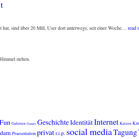
t
t hat, sind über 20 Mill, User dort unterwegs, seit einer Woche…
read 
Himmel stehen.
Internet
Geschichte
Fun
Identität
Kin
Galerien
Katzen
Games
social media
Tagung
privat
sdam
r.i.p.
Praesentation