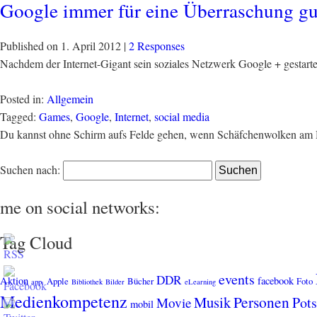
Google immer für eine Überraschung gu
Published on
1. April 2012
|
2 Responses
Nachdem der Internet-Gigant sein soziales Netzwerk Google + gestarte
Posted in:
Allgemein
Tagged:
Games
,
Google
,
Internet
,
social media
Du kannst ohne Schirm aufs Felde gehen, wenn Schäfchenwolken am 
Suchen nach:
me on social networks:
Tag Cloud
events
DDR
Aktion
facebook
Apple
Bücher
Foto
app.
Bibliothek
Bilder
eLearning
Medienkompetenz
Personen
Musik
Pot
Movie
mobil