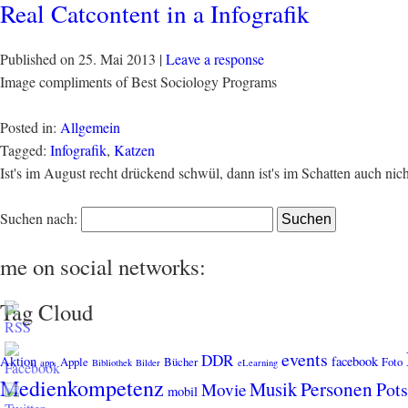
Real Catcontent in a Infografik
Published on
25. Mai 2013
|
Leave a response
Image compliments of Best Sociology Programs
Posted in:
Allgemein
Tagged:
Infografik
,
Katzen
Ist's im August recht drückend schwül, dann ist's im Schatten auch nich
Suchen nach:
me on social networks:
Tag Cloud
events
DDR
Aktion
facebook
Apple
Bücher
Foto
app.
Bibliothek
Bilder
eLearning
Medienkompetenz
Personen
Musik
Pot
Movie
mobil