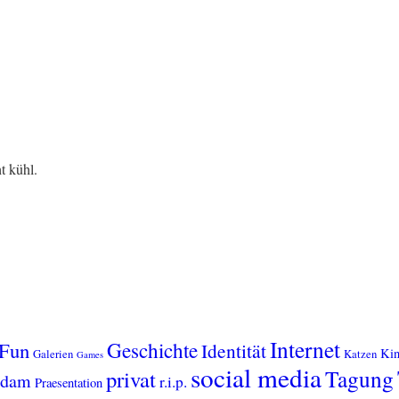
t kühl.
Internet
Geschichte
Fun
Identität
Kin
Galerien
Katzen
Games
social media
Tagung
privat
sdam
r.i.p.
Praesentation