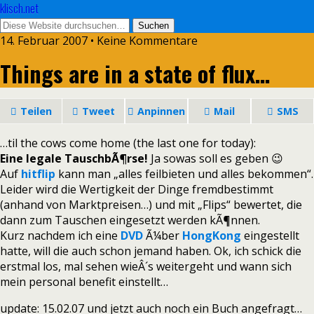
klisch.net
14. Februar 2007 • Keine Kommentare
Things are in a state of flux…
Teilen
Tweet
Anpinnen
Mail
SMS
…til the cows come home (the last one for today):
Eine legale TauschbÃ¶rse!
Ja sowas soll es geben 😉
Auf
hitflip
kann man „alles feilbieten und alles bekommen“.
Leider wird die Wertigkeit der Dinge fremdbestimmt
(anhand von Marktpreisen…) und mit „Flips“ bewertet, die
dann zum Tauschen eingesetzt werden kÃ¶nnen.
Kurz nachdem ich eine
DVD
Ã¼ber
HongKong
eingestellt
hatte, will die auch schon jemand haben. Ok, ich schick die
erstmal los, mal sehen wieÂ´s weitergeht und wann sich
mein personal benefit einstellt…
update: 15.02.07 und jetzt auch noch ein Buch angefragt…