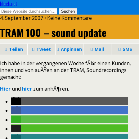
klisch.net
4. September 2007 • Keine Kommentare
TRAM 100 – sound update
Teilen
Tweet
Anpinnen
Mail
SMS
Ich habe in der vergangenen Woche fÃ¼r einen Kunden,
innen und von auÃŸen an der TRAM, Soundrecordings
gemacht:
Hier
und
hier
zum anhÃ¶ren.