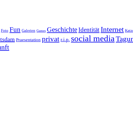
Internet
Geschichte
Fun
Identität
Foto
Galerien
Katz
Games
social media
Tagu
privat
tsdam
r.i.p.
Praesentation
nft