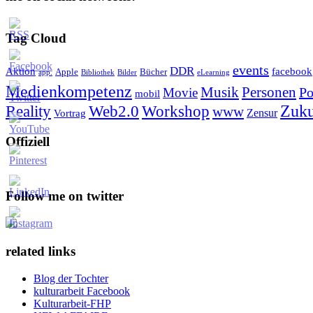
Tag Cloud
events
DDR
Aktion
facebook
Apple
Bücher
app.
Bibliothek
Bilder
eLearning
Medienkompetenz
Personen
Musik
Po
Movie
mobil
Zuku
Reality
Web2.0
Workshop
www
Zensur
Vortrag
Offiziell
Follow me on twitter
related links
Blog der Tochter
kulturarbeit Facebook
Kulturarbeit-FHP