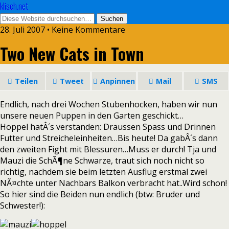
klisch.net
28. Juli 2007 • Keine Kommentare
Two New Cats in Town
Teilen
Tweet
Anpinnen
Mail
SMS
Endlich, nach drei Wochen Stubenhocken, haben wir nun
unsere neuen Puppen in den Garten geschickt…
Hoppel hatÂ´s verstanden: Draussen Spass und Drinnen
Futter und Streicheleinheiten…Bis heute! Da gabÂ´s dann
den zweiten Fight mit Blessuren…Muss er durch! Tja und
Mauzi die SchÃ¶ne Schwarze, traut sich noch nicht so
richtig, nachdem sie beim letzten Ausflug erstmal zwei
NÃ¤chte unter Nachbars Balkon verbracht hat..Wird schon!
So hier sind die Beiden nun endlich (btw: Bruder und
Schwester!):