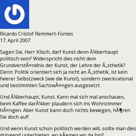
Ricardo Cristof Remmert-Fontes
17. April 2007
Sagen Sie, Herr Klisch, darf Kunst denn Ã¼berhaupt
politisch sein? Widerspricht dies nicht dem
GrundverstÃ¤ndnis der Kunst, der Lehre der Ã„sthetik?
Denn: Politik orientiert sich ja nicht an Ã„sthetik, ist kein
heerer Selbstzweck (wie die Kunst), sondern zweckrational
und bestimmten SachzwÃ¤ngen ausgesetzt.
Und Ã¼berhaupt, Kunst. Kann mal sich mal anschauen,
beim Kaffee darÃ¼ber plaudern sich ins Wohnzimmer
hÃ¤ngen. Aber Kunst kann doch nichts bewegen, hÃ¶ren
Sie doch auf!
Und wenn Kunst schon politisch werden will, sollte man dies
dringend unterbieten, wo kÃ¤men wir da hin?