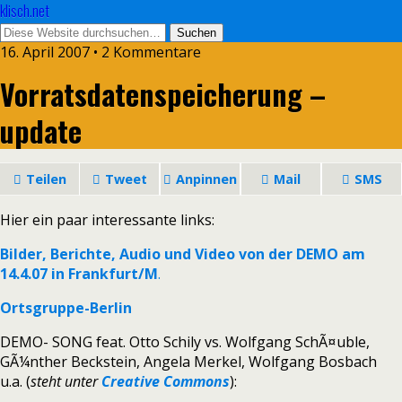
klisch.net
16. April 2007 • 2 Kommentare
Vorratsdatenspeicherung –
update
Teilen
Tweet
Anpinnen
Mail
SMS
Hier ein paar interessante links:
Bilder, Berichte, Audio und Video von der DEMO am
14.4.07 in Frankfurt/M
.
Ortsgruppe-Berlin
DEMO- SONG feat. Otto Schily vs. Wolfgang SchÃ¤uble,
GÃ¼nther Beckstein, Angela Merkel, Wolfgang Bosbach
u.a. (
steht unter
Creative Commons
):