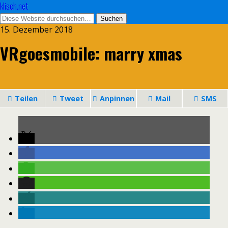
klisch.net
15. Dezember 2018
VRgoesmobile: marry xmas
Teilen
Tweet
Anpinnen
Mail
SMS