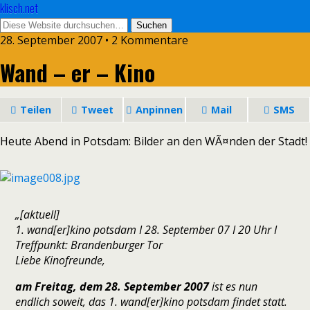
klisch.net
28. September 2007 • 2 Kommentare
Wand – er – Kino
Teilen
Tweet
Anpinnen
Mail
SMS
Heute Abend in Potsdam: Bilder an den WÃ¤nden der Stadt!
„[aktuell]
1. wand[er]kino potsdam I 28. September 07 I 20 Uhr I
Treffpunkt: Brandenburger Tor
Liebe Kinofreunde,
am Freitag, dem 28. September 2007
ist es nun
endlich soweit, das 1. wand[er]kino potsdam findet statt.