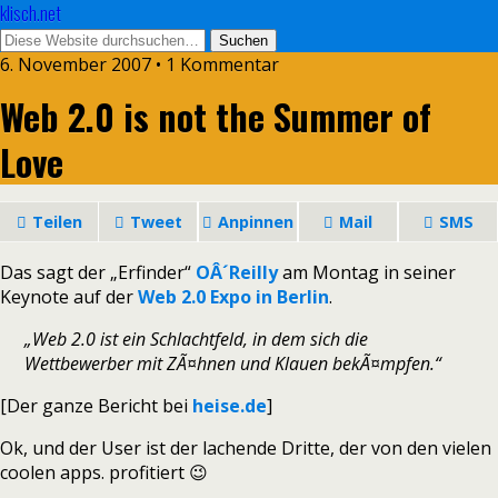
klisch.net
6. November 2007 • 1 Kommentar
Web 2.0 is not the Summer of
Love
Teilen
Tweet
Anpinnen
Mail
SMS
Das sagt der „Erfinder“
OÂ´Reilly
am Montag in seiner
Keynote auf der
Web 2.0 Expo in Berlin
.
„Web 2.0 ist ein Schlachtfeld, in dem sich die
Wettbewerber mit ZÃ¤hnen und Klauen bekÃ¤mpfen.“
[Der ganze Bericht bei
heise.de
]
Ok, und der User ist der lachende Dritte, der von den vielen
coolen apps. profitiert 😉