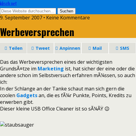
klisch.net
9. September 2007 • Keine Kommentare
Werbeversprechen
Teilen
Tweet
Anpinnen
Mail
SMS
Das das Werbeversprechen eines der wichtigsten
GrundsÃ¤tze im
Marketing
ist, hat sicher der eine oder die
andere schon im Selbstversuch erfahren mÃ¼ssen, so auch
ich:
In der Schlange an der Tanke schaut man sich gern die
coolen
Gadgets
an, die es fÃ¼r Punkte, Points, Kredits zu
erwerben gibt.
Dieser kleine USB Office Cleaner ist so sÃ¼ÃŸ 😉