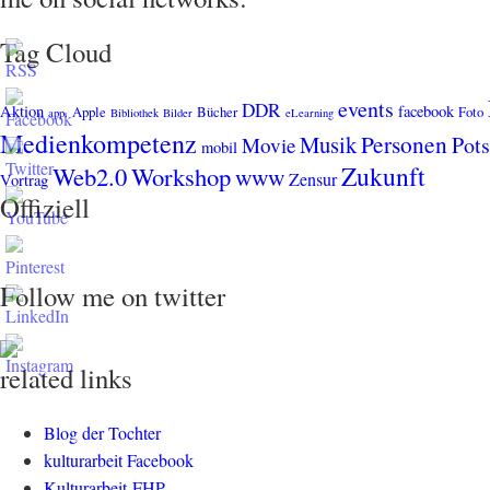
Tag Cloud
events
DDR
Aktion
facebook
Apple
Bücher
Foto
app.
Bibliothek
Bilder
eLearning
Medienkompetenz
Personen
Musik
Pot
Movie
mobil
Zukunft
Web2.0
Workshop
www
Zensur
Vortrag
Offiziell
Follow me on twitter
related links
Blog der Tochter
kulturarbeit Facebook
Kulturarbeit-FHP