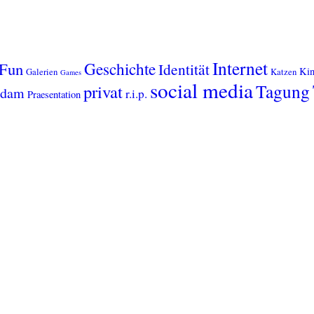
Internet
Geschichte
Fun
Identität
Kin
Galerien
Katzen
Games
social media
Tagung
privat
sdam
r.i.p.
Praesentation