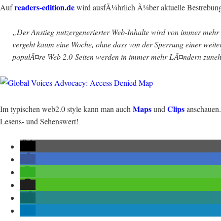
readers-edition.de
Auf
wird ausfÃ¼hrlich Ã¼ber aktuelle Bestrebungen
„Der Anstieg nutzergenerierter Web-Inhalte wird von immer mehr St
vergeht kaum eine Woche, ohne dass von der Sperrung einer weiter
populÃ¤re Web 2.0-Seiten werden in immer mehr LÃ¤ndern zunehm
Maps
Clips
Im typischen web2.0 style kann man auch
und
anschauen.
Lesens- und Sehenswert!