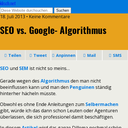
klisch.net
18. Juli 2013 • Keine Kommentare
SEO vs. Google- Algorithmus
Teilen
Tweet
Anpinnen
Mail
SMS
SEO
und
SEM
ist nicht so meins…
Gerade wegen des
Algorithmus
den man nicht
beeinflussen kann und man den
Penguinen
ständig
hinterher hächeln müsste.
Obwohl es ohne Ende Anleitungen zum
Selbermachen
gibt, würde ich das dann schon Leuten oder Agenturen
überlassen, die sich professionel damit beschäftigen.
In diesem
Artikel
wird das ganze Dillema nochmal schön